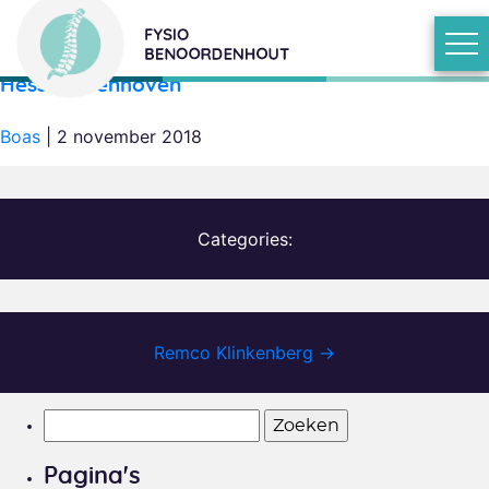
Hessel Veenhoven
Boas
|
2 november 2018
Categories:
Remco Klinkenberg
→
Zoeken
naar:
Pagina's